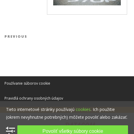
Navigácia v článku
Previous Post
PREVIOUS
Používanie súborov cookie
Pravidlá ochrany osobných údajov
Tieto internetové stránky používajú
cookies
. Ich použitie
(okrem nevyhnutne potrebných) môžete povoliť alebo zakázať.
Povoliť všetky súbory cookie