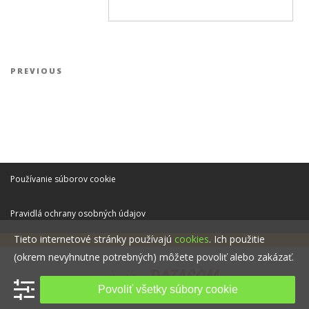
Navigácia v článku
Previous Post
PREVIOUS
Používanie súborov cookie
Pravidlá ochrany osobných údajov
Tieto internetové stránky používajú
cookies
. Ich použitie
(okrem nevyhnutne potrebných) môžete povoliť alebo zakázať.
Povoliť všetky súbory cookie