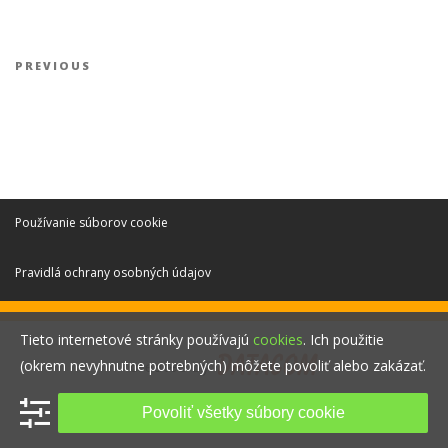
Navigácia v článku
Previous Post
PREVIOUS
Používanie súborov cookie
Pravidlá ochrany osobných údajov
Tieto internetové stránky používajú
cookies
. Ich použitie
(okrem nevyhnutne potrebných) môžete povoliť alebo zakázať.
Povoliť všetky súbory cookie