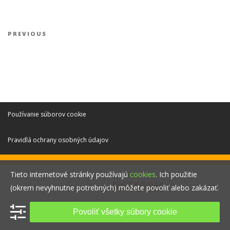
Navigácia v článku
Previous Post
PREVIOUS
Používanie súborov cookie
Pravidlá ochrany osobných údajov
Tieto internetové stránky používajú
cookies
. Ich použitie
(okrem nevyhnutne potrebných) môžete povoliť alebo zakázať.
Povoliť všetky súbory cookie