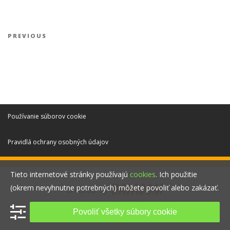
Navigácia v článku
Previous Post
PREVIOUS
Používanie súborov cookie
Pravidlá ochrany osobných údajov
Tieto internetové stránky používajú
cookies
. Ich použitie
(okrem nevyhnutne potrebných) môžete povoliť alebo zakázať.
Povoliť všetky súbory cookie