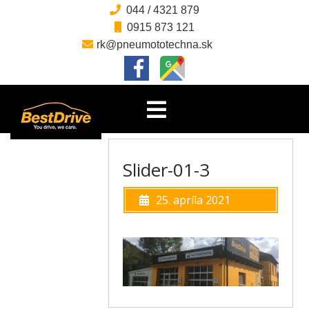
044 / 4321 879
CLOSE
0915 873 121
MENU
rk@pneumototechna.sk
DOMOV
O
Skip to content
NÁS
Open
Menu
NAŠE
SLUŽBY
Slider-01-3
KLUB
BESTDRIVE
25. apríla 2021
OBJEDNÁVKY
E-
SHOP
KONTAKTY