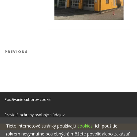
Navigácia v článku
Previous Post
PREVIOUS
Používanie súborov cookie
Pravidlá ochrany osobných údajov
Tieto internetové stránky používajú
cookies
. Ich použitie
(okrem nevyhnutne potrebných) môžete povoliť alebo zakázať.